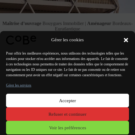
Maîtrise d’ouvrage
Bouygues Immobilier |
Aménageur
Bordeaux-
Euratlantique
Gérer les cookies
Voir le Projet
Pour offrir les meilleures expériences, nous utilisons des technologies telles que les
cookies pour stocker et/ou accéder aux informations des appareils. Le fait de consentir
à ces technologies nous permettra de traiter des données telles que le comportement de
navigation ou les ID uniques sur ce site. Le fait de ne pas consentir ou de retirer son
consentement peut avoir un effet négatif sur certaines caractéristiques et fonctions.
PRÉCÉDENT
SUIVANT
Gérer les services
Accepter
Paris Bordeaux
Lorient
Porto Lisbonne Valencia
Refuser et continuer
Mentions
légales
Voir les préférences