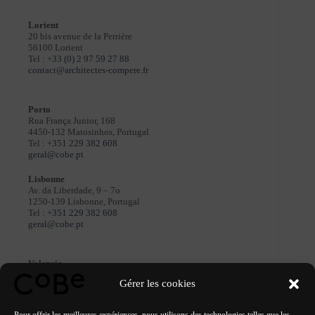
Lorient
20 bis avenue de la Perrière
56100 Lorient
Tel :
+33 (0) 2 97 59 27 88
contact@architectes-compere.fr
Porto
Rua França Junior, 168
4450-132 Matosinhos, Portugal
Tel :
+351 229 382 608
geral@cobe.pt
Lisbonne
Av. da Liberdade, 9 – 7o
1250-139 Lisbonne, Portugal
Tel :
+351 229 382 608
geral@cobe.pt
Valencia
R C/ des Cronista Carreres
Gérer les cookies
Ciutat Vella, 46003 València, Espagne
tél :
+33 7 80 90 66 68
contact@cobe.fr