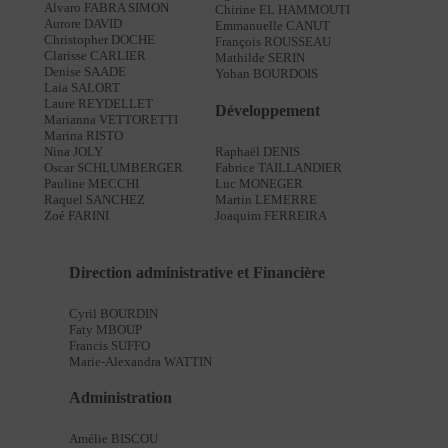
Alvaro FABRA SIMON
Chirine EL HAMMOUTI
Aurore DAVID
Emmanuelle CANUT
Christopher DOCHE
François ROUSSEAU
Clarisse CARLIER
Mathilde SERIN
Denise SAADE
Yohan BOURDOIS
Laia SALORT
Laure REYDELLET
Développement
Marianna VETTORETTI
Marina RISTO
Raphaël DENIS
Nina JOLY
Fabrice TAILLANDIER
Oscar SCHLUMBERGER
Luc MONEGER
Pauline MECCHI
Martin LEMERRE
Raquel SANCHEZ
Joaquim FERREIRA
Zoé FARINI
Direction administrative et Financière
Cyril BOURDIN
Faty MBOUP
Francis SUFFO
Marie-Alexandra WATTIN
Administration
Amélie BISCOU