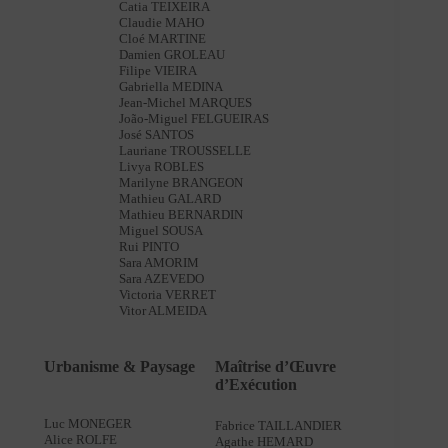
Catia TEIXEIRA
Claudie MAHO
Cloé MARTINE
Damien GROLEAU
Filipe VIEIRA
Gabriella MEDINA
Jean-Michel MARQUES
João-Miguel FELGUEIRAS
José SANTOS
Lauriane TROUSSELLE
Livya ROBLES
Marilyne BRANGEON
Mathieu GALARD
Mathieu BERNARDIN
Miguel SOUSA
Rui PINTO
Sara AMORIM
Sara AZEVEDO
Victoria VERRET
Vitor ALMEIDA
Urbanisme & Paysage
Maîtrise d’Œuvre
d’Exécution
Luc MONEGER
Fabrice TAILLANDIER
Alice ROLFE
Agathe HEMARD