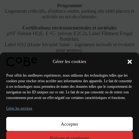
Programme
Logements collectifs, résidence senior, parking silo (440 places) et
activités en rez-de-chaussée.
Certifications environnementales et sociétales
µNF Habitat HQE, E+C- (niveau E2C2), Label Fâtiment Frugal
Bordelais,
Label HS2 (Haute Sécurité Santé – logements inclusifs et évolutifs
pour seniors).
Gérer les cookies
Voir le Projet
Pour offrir les meilleures expériences, nous utilisons des technologies telles que les
cookies pour stocker et/ou accéder aux informations des appareils. Le fait de consentir
à ces technologies nous permettra de traiter des données telles que le comportement de
navigation ou les ID uniques sur ce site. Le fait de ne pas consentir ou de retirer son
consentement peut avoir un effet négatif sur certaines caractéristiques et fonctions.
PRÉCÉDENT
SUIVANT
Gérer les services
Accepter
Paris Bordeaux
Lorient
Porto Lisbonne Valencia
Refuser et continuer