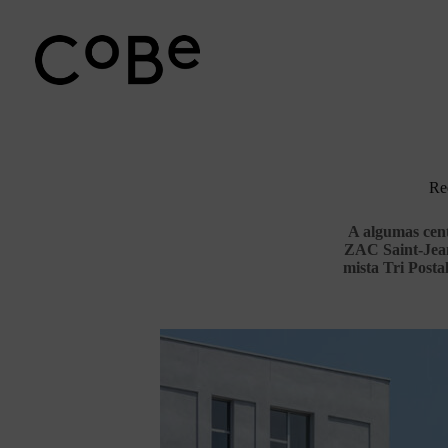
Pular
para
o
conteúdo
Req
A algumas cen
ZAC Saint-Jean 
mista Tri Post