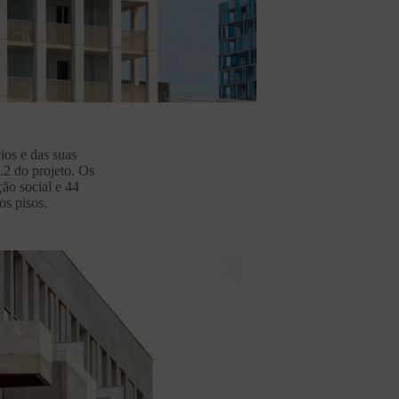
ios e das suas
L2 do projeto. Os
ão social e 44
os pisos.