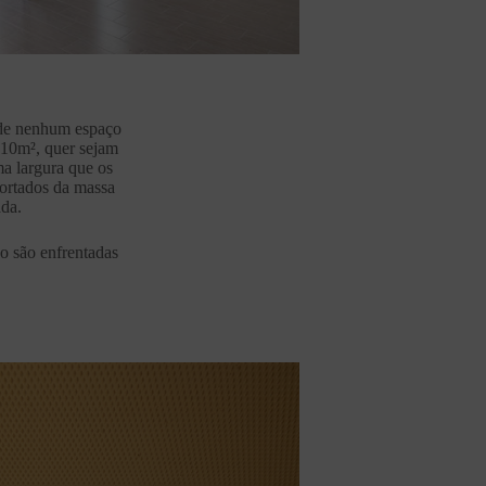
a de nenhum espaço
 10m², quer sejam
ma largura que os
cortados da massa
ada.
o são enfrentadas