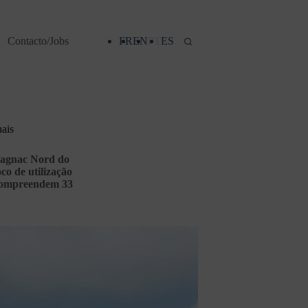
Contacto/Jobs
FR
EN
PT
ES
nais
magnac Nord do
co de utilização
 compreendem 33