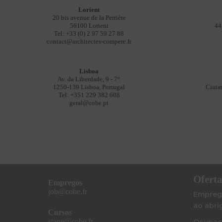
Lorient
20 bis avenue de la Perrière
56100 Lorient
44
Tel: +33 (0) 2 97 59 27 88
contact@architectes-compere.fr
Lisboa
Av. da Liberdade, 9 - 7º.
1250-139 Lisboa, Portugal
Ciuta
Tel: +351 229 382 608
geral@cobe.pt
Oferta
Empregos
job@cobe.fr
Emprego
ao abri
Cursos
stage@cobe.fr
Ocupaçã