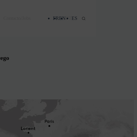
Contacto/Jobs
FR
EN
PT
ES
rego