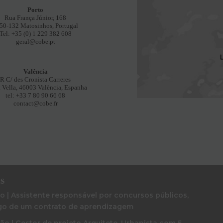
Porto
Rua França Júnior, 168
50-132 Matosinhos, Portugal
Tel: +35 (0) 1 229 382 608
geral@cobe.pt
Valência
R C/ des Cronista Carreres
t Vella, 46003 València, Espanha
tel: +33 7 80 90 66 68
contact@cobe.fr
s
 | Assistente responsável por concursos públicos,
go de um contrato de aprendizagem
o | Gestor de projeto Arquiteto-Urbanista com 5