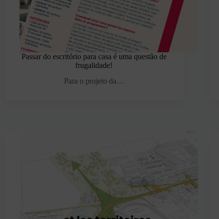
Passar do escritório para casa é uma questão de
frugalidade!
Para o projeto da…