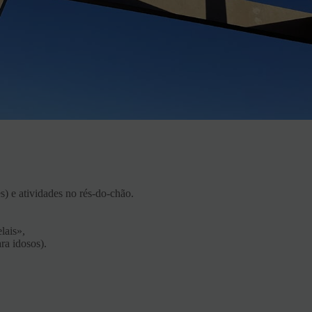
s) e atividades no rés-do-chão.
lais»,
ra idosos).