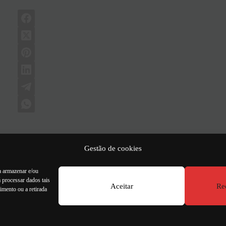
PRÓXIMO
ARTI
Gestão de cookies
Passar do escritório para casa é uma questão 
frugalidad
a armazenar e/ou
 processar dados tais
Aceitar
Re
imento ou a retirada
boa
Men