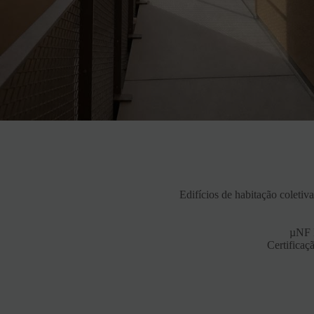
Edifícios de habitação coletiv
µNF H
Certificaç