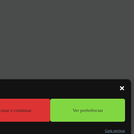
GO
de
e!
cusar e continuar
Ver preferências
ções
legais
Gerir serviços