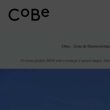
Pular
para
o
conteúdo
Obra – Zona de Desenvolvimen
O nosso projeto B036 está a avançar a passos largos. Par