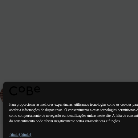
ARTIGO
ANTERIOR
Entrega - 86 habitações em madeira em Bordéus
Para proporcionar as melhores experiências, utilizamos tecnologias como os cookies par
aceder a informações de dispositivos. O consentimento a estas tecnologias permitir-nos-á
como comportamento de navegação ou identificações únicas neste site. A falta de consent
do consentimento pode afectar negativamente certas características e funções.
Paris Bordéus
Lorient
Porto Lis
{título}
{título}
Valência