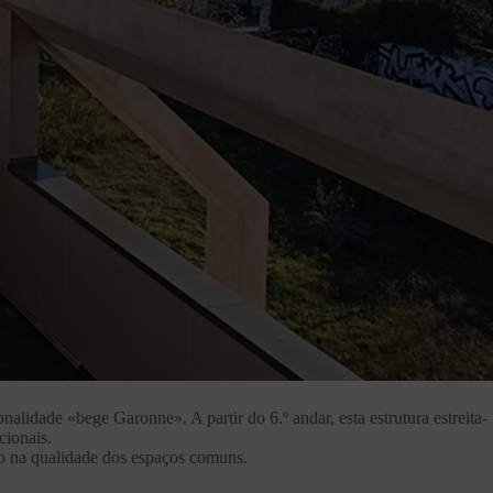
alidade «bege Garonne». A partir do 6.º andar, esta estrutura estreita-
cionais.
ho na qualidade dos espaços comuns.