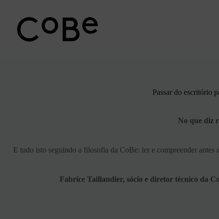
Pular
para
o
conteúdo
Passar do escritório 
No que diz r
E tudo isto seguindo a filosofia da CoBe: ler e compreender antes d
Fabrice Taillandier,
sócio e diretor técnico da 