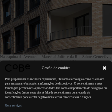
Na esquina da Avenue du Maréchal Joffre e da Rue Sainte-Geneviève,
no extremo sudoeste da cidade de Nanterre, 18 habitações sociais e 25
habitações à venda ao público em geral, desde T1 até T4, partilham o
Gestão de cookies
mesmo patamar em 6 pisos, decorados com tijolos maciços, e
equipados com jardins privados, varandas suspensas e terraços.
Para proporcionar as melhores experiências, utilizamos tecnologias como os cookies
para armazenar e/ou aceder a informações de dispositivos. O consentimento a estas
tecnologias permitir-nos-á processar dados tais como comportamento de navegação ou
identificações únicas neste site. A falta de consentimento ou a retirada do
consentimento pode afectar negativamente certas características e funções.
ANTERIOR
PRÓXIMO
Gerir serviços