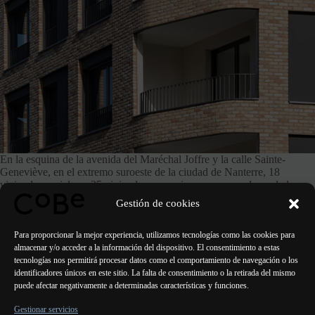
En la esquina de la avenida del Maréchal Joffre y la calle Sainte-
Geneviève, en el extremo suroeste de la ciudad de Nanterre, 18
viviendas sociales y 25 viviendas para primeros compradores de las
categorías T1 a T4 comparten un mismo rellano de 6 plantas, decorado
Gestión de cookies
en ladrillo macizo y dotado de jardines privados, balcones colgantes y
terrazas.
Para proporcionar la mejor experiencia, utilizamos tecnologías como las cookies para
almacenar y/o acceder a la información del dispositivo. El consentimiento a estas
tecnologías nos permitirá procesar datos como el comportamiento de navegación o los
identificadores únicos en este sitio. La falta de consentimiento o la retirada del mismo
puede afectar negativamente a determinadas características y funciones.
ANTERIOR
SIGUIENTE
Gestionar servicios