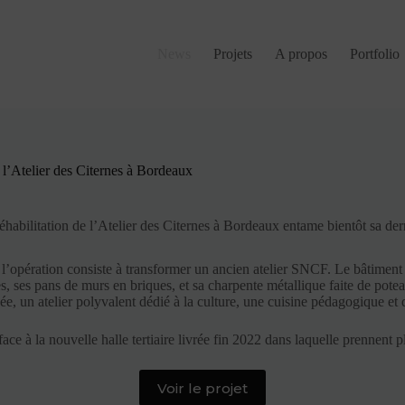
News
Projets
A propos
Portfolio
 l’Atelier des Citernes à Bordeaux
habilitation de l’Atelier des Citernes à Bordeaux entame bientôt sa der
, l’opération consiste à transformer un ancien atelier SNCF. Le bâtiment
es, ses pans de murs en briques, et sa charpente métallique faite de potea
e, un atelier polyvalent dédié à la culture, une cuisine pédagogique et 
it face à la nouvelle halle tertiaire livrée fin 2022 dans laquelle prenn
Voir le projet