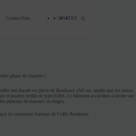
Contact/Jobs
FR
EN
PT
ES
nière phase de chantier !
 offre une façade en pierre de Bordeaux côté rue, tandis que ses autres
ux et poutres treillis de type Eiffel. Le bâtiment accueillera à terme une
des plateaux de bureaux en étages.
ent place les nouveaux bureaux de CoBe Bordeaux.