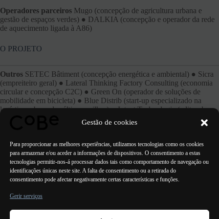
Operadores parceiros
Mugo (concepção de agricultura urbana e
gestão de espaços verdes) ● DALKIA (concepção e operador da rede
de aquecimento ligada à A86)
O PROJETO
Outros
SETEC Bâtiment (concepção energética e ambiental) ● Sicra
(empreiteiro geral) ● Lateral Thinking Factory Consulting (economia
circular e concepção C2C) ● Green On (operador de soluções de
mobilidade em bicicleta) ● Blue Distrib (start-up especializado na
logística urbana das últimas milhas) ● Intent Technologie (editor de
plataforma de gestão de dados imobiliários) ● Marésidence.fr (criação
Gestão de cookies
de uma rede social local) ● Bureau Veritas (gabinete de concepção de
inovação responsável pela avaliação)
Para proporcionar as melhores experiências, utilizamos tecnologias como os cookies
para armazenar e/ou aceder a informações de dispositivos. O consentimento a estas
tecnologias permitir-nos-á processar dados tais como comportamento de navegação ou
identificações únicas neste site. A falta de consentimento ou a retirada do
consentimento pode afectar negativamente certas características e funções.
ANTERIOR
PRÓXIMO
Gerir serviços