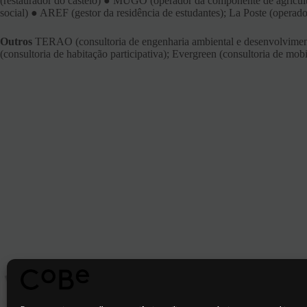
(restaurador do castelo) ● MUGO (operador da componente de agricultur
social) ● AREF (gestor da residência de estudantes); La Poste (operado
Outros
TERAO (consultoria de engenharia ambiental e desenvolvimento 
(consultoria de habitação participativa); Evergreen (consultoria de mob
ARTIGO
ANTERIOR
Estudo urbano - Cachan (94)