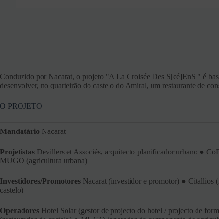
Conduzido por Nacarat, o projeto "A La Croisée Des S[cé]EnS " é ba
desenvolver, no quarteirão do castelo do Amiral, um restaurante de con
O PROJETO
Mandatário
Nacarat
Projetistas
Devillers et Associés, arquitecto-planificador urbano ● C
MUGO (agricultura urbana)
Investidores/Promotores
Nacarat (investidor e promotor) ● Citallios (
castelo)
Operadores
Hotel Solar (gestor de projecto do hotel / projecto de for