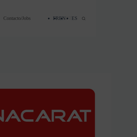
Contacto/Jobs
FR
EN
PT
ES