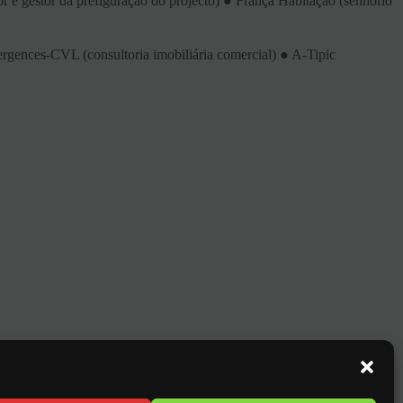
or e gestor da prefiguração do projecto) ● França Habitação (senhorio
ergences-CVL (consultoria imobiliária comercial) ● A-Tipic
GO
2)