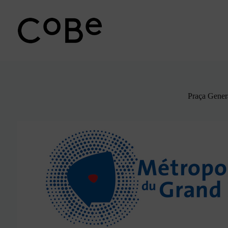
Pular
para
o
conteúdo
Praça Gener