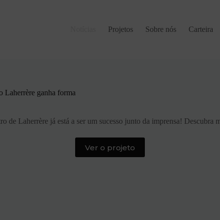
Notícias
Projetos
Sobre nós
Carteira
o Laherrère ganha forma
ro de Laherrère já está a ser um sucesso junto da imprensa! Descubra ma
Ver o projeto