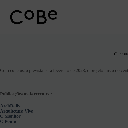
Pular
para
o
conteúdo
O centr
Com conclusão prevista para fevereiro de 2023, o projeto misto do cent
Publicações mais recentes :
ArchDaily
Arquitetura Viva
O Monitor
O Ponto