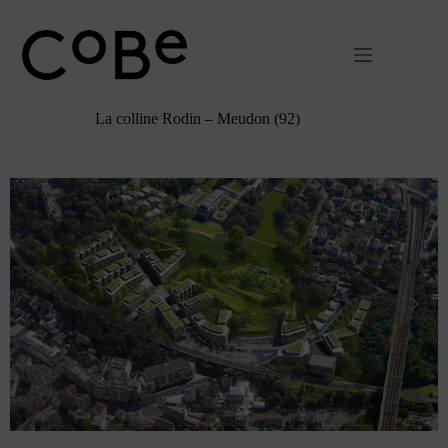
Passer
au
contenu
La colline Rodin – Meudon (92)