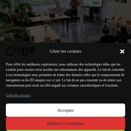
Gérer les cookies
Pour offrir les meilleures expériences, nous utilisons des technologies telles que les
cookies pour stocker et/ou accéder aux informations des appareils. Le fait de consentir
à ces technologies nous permettra de traiter des données telles que le comportement de
navigation ou les ID uniques sur ce site. Le fait de ne pas consentir ou de retirer son
consentement peut avoir un effet négatif sur certaines caractéristiques et fonctions.
PRÉCÉDENT
SUIVANT
Gérer les services
Accepter
Paris Bordeaux
Lorient
Porto Lisbonne Valencia
Refuser et continuer
Mentions
légales