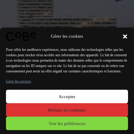
Gérer les cookies
Pour offrir les meilleures expériences, nous utilisons des technologies telles que les
cookies pour stocker et/ou accéder aux informations des appareils. Le fait de consentir
à ces technologies nous permettra de traiter des données telles que le comportement de
navigation ou les ID uniques sur ce site. Le fait de ne pas consentir ou de retirer son
consentement peut avoir un effet négatif sur certaines caractéristiques et fonctions.
PRÉCÉDENT
SUIVANT
Gérer les services
Accepter
Paris Bordeaux
Lorient
Porto Lisbonne Valencia
Refuser et continuer
Mentions
légales
Voir les préférences