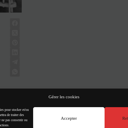
Gérer les cookies
ARTICLE
SUIVA
d'a - Palmarès 20
ies pour stocker et/ou
ttra de traiter des
Accepter
Ref
e ne pas consentir ou
nctions.