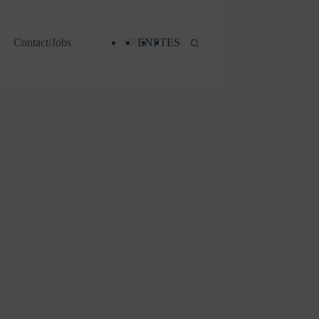
Contact/Jobs
FR
EN
PT
ES