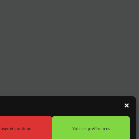
NT
16
user et continuer
Voir les préférences