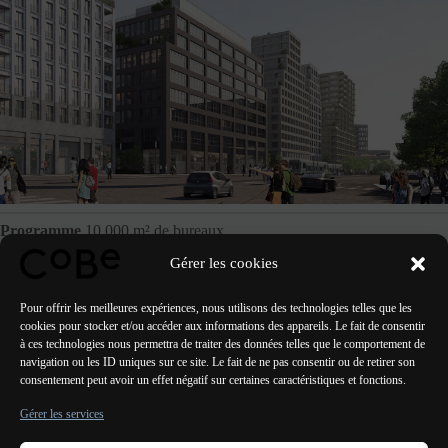
Programme
10 000 m² de bureaux
Gérer les cookies
MO
COGEDIM |
Équipe
TVK architecte urbaniste mandataire |
CoBe Architecte cotraitant | OLM paysagiste
Pour offrir les meilleures expériences, nous utilisons des technologies telles que les
cookies pour stocker et/ou accéder aux informations des appareils. Le fait de consentir
à ces technologies nous permettra de traiter des données telles que le comportement de
navigation ou les ID uniques sur ce site. Le fait de ne pas consentir ou de retirer son
consentement peut avoir un effet négatif sur certaines caractéristiques et fonctions.
PRÉCÉDENT
SUIVANT
Gérer les services