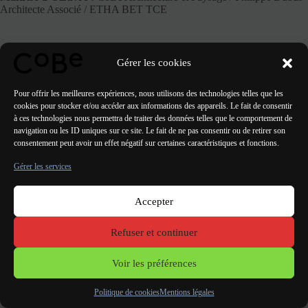
Architecte Associé / ETHA BET TCE
Gérer les cookies
PRÉCÉDENT
SUIVANT
Pour offrir les meilleures expériences, nous utilisons des technologies telles que les
cookies pour stocker et/ou accéder aux informations des appareils. Le fait de consentir
à ces technologies nous permettra de traiter des données telles que le comportement de
navigation ou les ID uniques sur ce site. Le fait de ne pas consentir ou de retirer son
consentement peut avoir un effet négatif sur certaines caractéristiques et fonctions.
Gérer les services
Accepter
Paris Bordeaux
Lorient
Porto Lisbonne Valencia
Refuser et continuer
Mentions
légales
Voir les préférences
Politique de cookies
Mentions légales