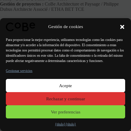
Gestión de proyectos :
CoBe Architecture et Paysage / Philippe
Dubus Architecte Associé / ETHA BET TCE
Gestión de cookies
ANTERIOR
SIGUIENTE
Para proporcionar la mejor experiencia, utilizamos tecnologías como las cookies para
almacenar y/o acceder a la información del dispositivo. El consentimiento a estas
tecnologías nos permitirá procesar datos como el comportamiento de navegación o los
identificadores únicos en este sitio. La falta de consentimiento o la retirada del mismo
puede afectar negativamente a determinadas características y funciones.
Gestionar servicios
Acepte
París Burdeos
Lorient
Oporto Lisboa Valencia
Rechazar y continuar
Menciones
legales
Ver preferencias
{título}
{título}