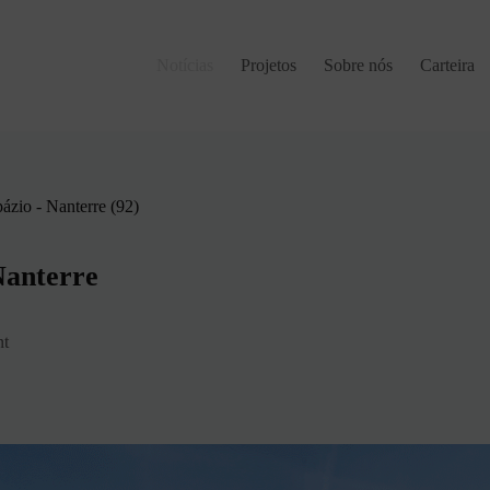
Notícias
Projetos
Sobre nós
Carteira
ázio - Nanterre (92)
 Nanterre
nt