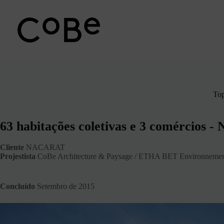
Pular
para
o
conteúdo
Top
63 habitações coletivas e 3 comércios -
Cliente
NACARAT
Projestista
CoBe Architecture & Paysage / ETHA BET Environneme
Concluído
Setembro de 2015