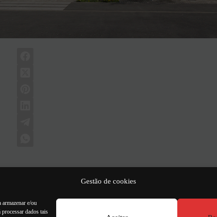
Gestão de cookies
PRÓXIMO
ARTI
Início dos trabalhos - La Grande Borne - Grigny (9
a armazenar e/ou
 processar dados tais