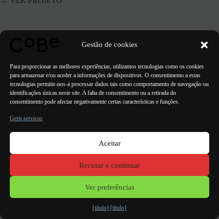
→
VER PROJETO
Gestão de cookies
ANTERIOR
PRÓXIMO
Para proporcionar as melhores experiências, utilizamos tecnologias como os cookies
para armazenar e/ou aceder a informações de dispositivos. O consentimento a estas
tecnologias permitir-nos-á processar dados tais como comportamento de navegação ou
identificações únicas neste site. A falta de consentimento ou a retirada do
consentimento pode afectar negativamente certas características e funções.
Gerir serviços
Aceitar
Paris Bordéus
Lorient
Porto Lisboa Valência
Recusar e continuar
Menções
legais
Ver preferências
{título}
{título}