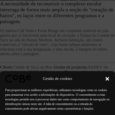
A necessidade de reconstruir o complexo escolar
interroga de forma mais ampla a noção de "coração de
bairro", os laços entre os diferentes programas e a
paisagem.
Os bairros Cité Verte e Fosse Rouge são conjuntos notáveis do pós-
guerra que se inscrevem num local de exceção: o Parque do Castelo de
Sucy na orla do Parque Morbras. Incluem habitação, um centro
comercial, o "circulo de ouro", cuja forma urbana autónoma se
relaciona com a sua designação, e uma escola, à margem do bairro,
aberta sobre a paisagem .
Cliente
Cidade de Sucy-en-Brie
Gestão de projectos S
ADEV 94,
CoBe Urbaniste, EPDC, Ville ouverte |
Programa
Construção de
novas habitações, Demolição e reconstrução de um complexo escolar
Gestão de cookies
(15 salas de aula), Demolição e reconstrução de uma polaridade
comercial |
| Fase
Planeamento em curso
Para proporcionar as melhores experiências, utilizamos tecnologias como os cookies
para armazenar e/ou aceder a informações de dispositivos. O consentimento a estas
tecnologias permitir-nos-á processar dados tais como comportamento de navegação ou
identificações únicas neste site. A falta de consentimento ou a retirada do
consentimento pode afectar negativamente certas características e funções.
ANTERIOR
PRÓXIMO