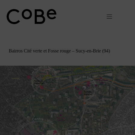
Pular
para
o
conteúdo
Bairros Cité verte et Fosse rouge – Sucy-en-Brie (94)