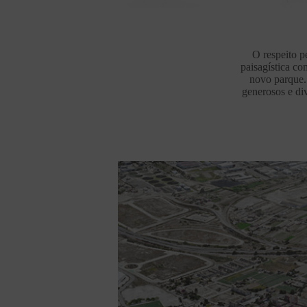
O respeito p
paisagística co
novo parque. 
generosos e div