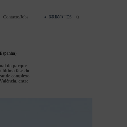
Contacto/Jobs
FR
EN
PT
ES
(Espanha)
inal do parque
a última fase do
grande complexo
Valência, entre