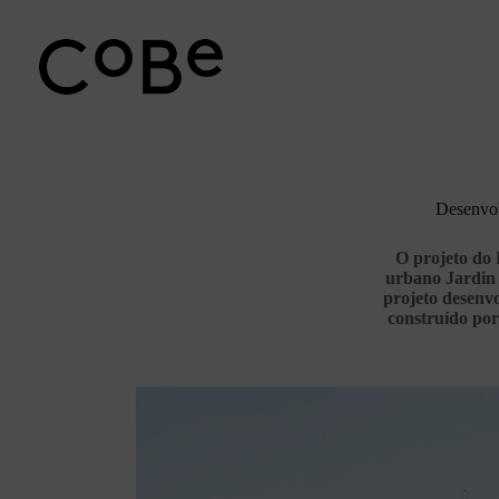
Pular
para
o
conteúdo
Desenvol
O projeto do 
urbano Jardin d
projeto desenv
construído por