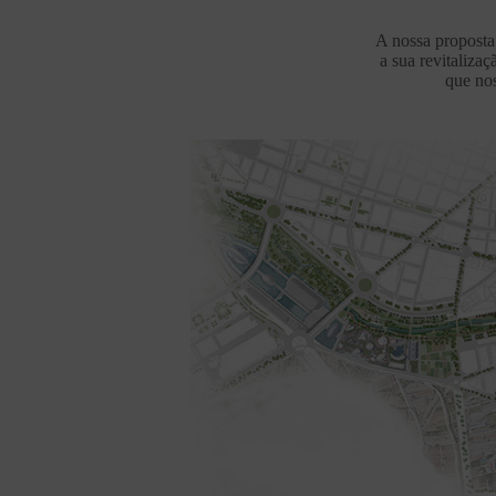
A nossa proposta 
a sua revitaliza
que no