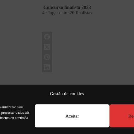
Concurso finalista 2023
4.º lugar entre 20 finalistas
Gestão de cookies
a armazenar e/ou
 processar dados tais
Aceitar
Re
imento ou a retirada
boa