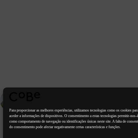
PORTFOLIO
ANTERIOR
Les Docks - Saint-Ouen (93)
Para proporcionar as melhores experiências, utilizamos tecnologias como os cookies par
aceder a informações de dispositivos. O consentimento a estas tecnologias permitir-nos-á
como comportamento de navegação ou identificações únicas neste site. A falta de consent
do consentimento pode afectar negativamente certas características e funções.
Paris Bordéus
Lorient
Porto Lis