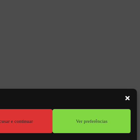
PRÓXIMO
PORTFOLIO
Residência rue de Ridder - Paris
cusar e continuar
Ver preferências