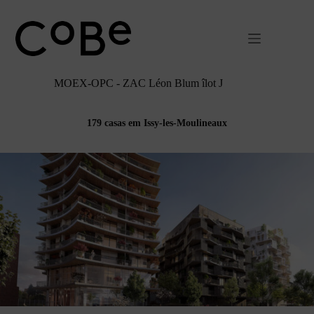
Pular
para
o
conteúdo
MOEX-OPC - ZAC Léon Blum îlot J
179 casas em Issy-les-Moulineaux