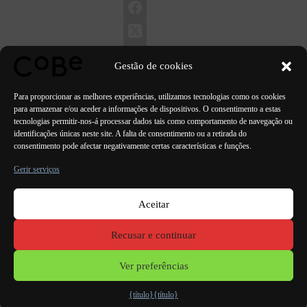
Gestão de cookies
Para proporcionar as melhores experiências, utilizamos tecnologias como os cookies
para armazenar e/ou aceder a informações de dispositivos. O consentimento a estas
tecnologias permitir-nos-á processar dados tais como comportamento de navegação ou
identificações únicas neste site. A falta de consentimento ou a retirada do
ANTERIOR
PRÓXIMO
consentimento pode afectar negativamente certas características e funções.
Gerir serviços
Aceitar
Paris Bordéus
Lorient
Porto Lisboa Valência
Recusar e continuar
Menções
legais
Ver preferências
{título}
{título}