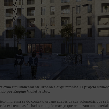
reflexão simultaneamente urbana e arquitetónica. O projeto situa-se
ído por Eugène Viollet-le-Duc.
jeto impregna-se do contexto urbano através da sua volumetria que se h
cela existente; as fachadas em tijolo maciço que reutilizam um material