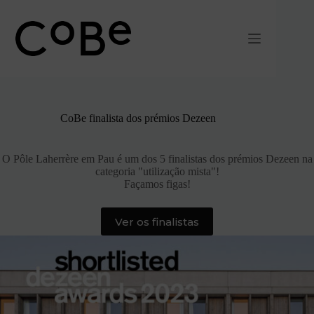
Pular
para
o
conteúdo
CoBe finalista dos prémios Dezeen
O Pôle Laherrère em Pau é um dos 5 finalistas dos prémios Dezeen na
categoria "utilização mista"!
Façamos figas!
Ver os finalistas