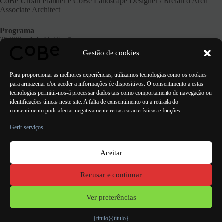
CoBe Urban Planner e CoBe Landscape Designer / Brelan d'Arch
Associate Architect
Programa
35.000 m² de Habitação
10.000 m² de Escritórios
Gestão de cookies
4500 m² de Equipamentos
3500 m² de Comércios
Para proporcionar as melhores experiências, utilizamos tecnologias como os cookies
para armazenar e/ou aceder a informações de dispositivos. O consentimento a estas
tecnologias permitir-nos-á processar dados tais como comportamento de navegação ou
identificações únicas neste site. A falta de consentimento ou a retirada do
consentimento pode afectar negativamente certas características e funções.
ANTERIOR
PRÓXIMO
Gerir serviços
Aceitar
Paris Bordéus
Lorient
Porto Lisboa Valência
Recusar e continuar
Menções
legais
Ver preferências
{título}
{título}