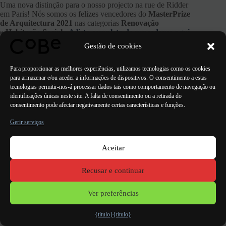
Uma nova distinção para o nosso projecto na rue de Ridder
em Paris! Nós somos os felizes vencedores do
MasterPrize
de Arquitectura 2021
nas categorias
Renovação
e
Habitação Social.
.
A lista completa de vencedores aqui
Gestão de cookies
ANTERIOR
PRÓXIMO
Para proporcionar as melhores experiências, utilizamos tecnologias como os cookies
para armazenar e/ou aceder a informações de dispositivos. O consentimento a estas
tecnologias permitir-nos-á processar dados tais como comportamento de navegação ou
identificações únicas neste site. A falta de consentimento ou a retirada do
consentimento pode afectar negativamente certas características e funções.
Gerir serviços
Aceitar
Paris Bordéus
Lorient
Porto Lisboa Valência
Recusar e continuar
Menções
legais
Ver preferências
{título}
{título}