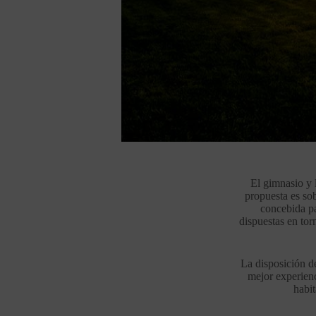
El gimnasio y l
propuesta es sob
concebida pa
dispuestas en tor
La disposición de
mejor experienc
habit