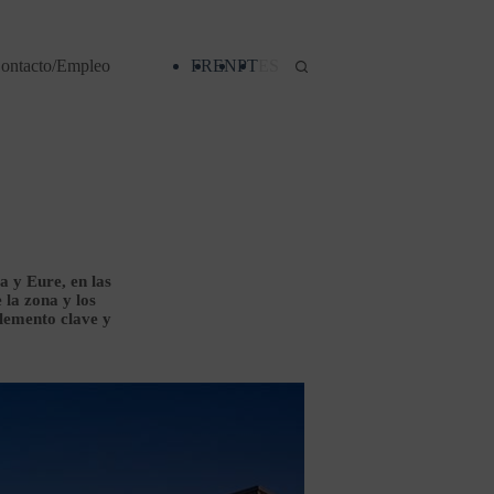
ontacto/Empleo
FR
EN
PT
ES
a y Eure, en las
 la zona y los
elemento clave y