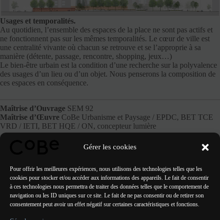
Usages et temporalités.
Au quotidien, l’ensemble des espaces de la place ne sont pas actifs et
ne fonctionnent pas sur les mêmes temporalités. Le cœur de ville est
une centralité vivante où chacun se retrouve et se l’approprie à sa
manière (détente, passage, rencontre, shopping, jeux…)
Le bien-être urbain est la condition d’une recherche sur la polyvalence
des usages d’un lieu ou d’un objet. Nous penserons la composition de
ces espaces en conséquence.
Maîtrise d’Ouvrage
SEM 92
Maîtrise d’Œuvre
CoBe Urbanisme et Paysage / EPDC, BET TCE
VRD / IETI, BET HQE / ON, concepteur lumière
Montant des travaux
4.8 M€
Gérer les cookies
Phase
AVP
Pour offrir les meilleures expériences, nous utilisons des technologies telles que les
cookies pour stocker et/ou accéder aux informations des appareils. Le fait de consentir
à ces technologies nous permettra de traiter des données telles que le comportement de
navigation ou les ID uniques sur ce site. Le fait de ne pas consentir ou de retirer son
consentement peut avoir un effet négatif sur certaines caractéristiques et fonctions.
PRÉCÉDENT
SUIVANT