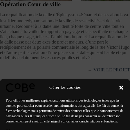
Opération Cœur de ville
La requalification de la dalle d’Épinay-sous-Sénart et de ses abords va
insuﬄer une redynamisation de la ville, de ses activités et de la vie
urbaine. Redonner à la dalle une identité forte de centre-ville tout en
s’attachant à travailler le rapport au paysage et la spécificité de chaque
lieu, chaque usage, telle est l’ambition du projet. La requalification de
la dalle passe par deux axes de projet majeurs, d’une part le
redéploiement de la polarité commerciale le long de la rue Victor Hugo
et d’autre part la création d’une place sur la dalle qui soit lisible et qui
redéfinisse clairement les espaces publics et privés.
→
VOIR LE PROJET
Maîtrise d’Ouvrage
Citallios – Ville d’Épinay-sous-Sénart |
Maîtrise
Gérer les cookies
d’Œuvre
CoBe Urbanisme et Paysage / EPDC, BET TCE VRD /
IETI, BET HQE / ON, concepteur lumière |
Phase
Chantier en cours
Pour offrir les meilleures expériences, nous utilisons des technologies telles que les
cookies pour stocker et/ou accéder aux informations des appareils. Le fait de consentir
à ces technologies nous permettra de traiter des données telles que le comportement de
navigation ou les ID uniques sur ce site. Le fait de ne pas consentir ou de retirer son
consentement peut avoir un effet négatif sur certaines caractéristiques et fonctions.
PRÉCÉDENT
SUIVANT