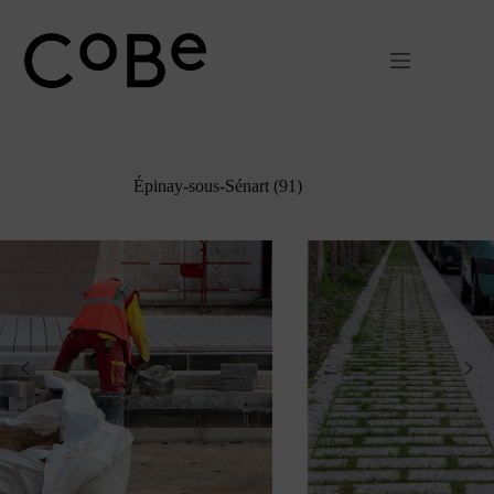
Passer
au
contenu
Épinay-sous-Sénart (91)