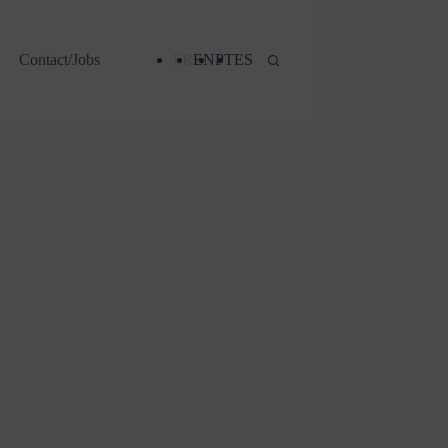
Contact/Jobs
FR
EN
PT
ES