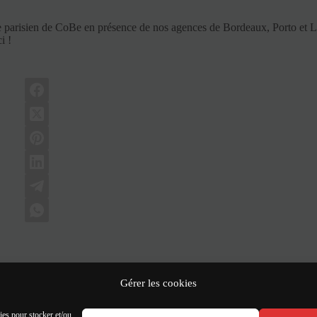
parisien de CoBe en présence de nos agences de Bordeaux, Porto et Lis
i !
ARTICLE
SUIVA
Gérer les cookies
L'ordre du Mérite pour Martin Lemer
ies pour stocker et/ou