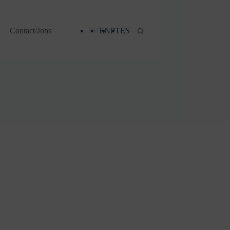
Contact/Jobs
FR
EN
PT
ES