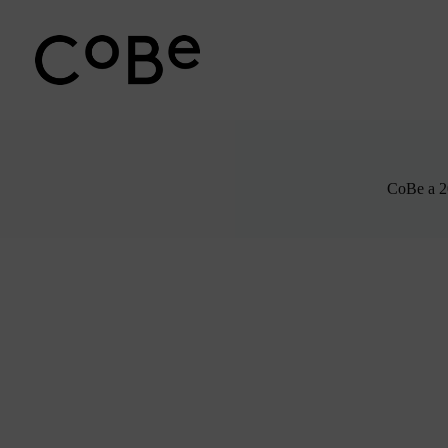
Passer
au
contenu
CoBe a 2