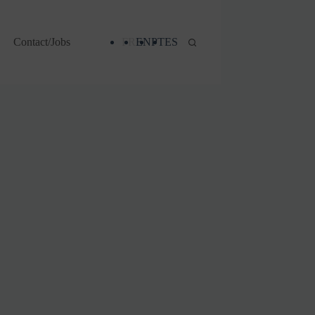
Contact/Jobs
FR
EN
PT
ES