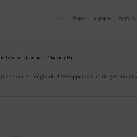
News
Projets
A propos
Portfolio
t de Trivaux la Garenne – Clamart (92)
lace une stratégie de développement et de gestion des e