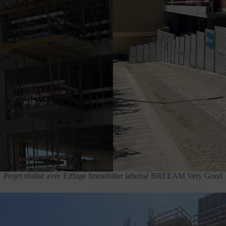
Projet réalisé avec Eiffage Immobilier labelisé BREEAM Very Good