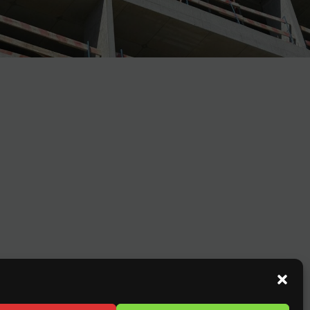
NT
is