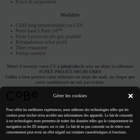
Force de proposition
Modalités
CDD long (renouvelable) ou CDI
ème
Poste basé à Paris 14
Poste à pourvoir dès que possible
Rémunération selon profil
Titres restaurant
Forfait mobilité
Merci d’envoyer votre CV à
job@cobe.fr
avec en objet la référence
#CHEF-PROJET ARCHI-URBA
Veillez à bien préciser cette référence en objet du mail, au risque que
votre candidature ne soit pas traitée.
Gérer les cookies
Postuler
Pour offrir les meilleures expériences, nous utilisons des technologies telles que les
cookies pour stocker et/ou accéder aux informations des appareils. Le fait de consentir
à ces technologies nous permettra de traiter des données telles que le comportement de
navigation ou les ID uniques sur ce site. Le fait de ne pas consentir ou de retirer son
consentement peut avoir un effet négatif sur certaines caractéristiques et fonctions.
PRÉCÉDENT
SUIVANT