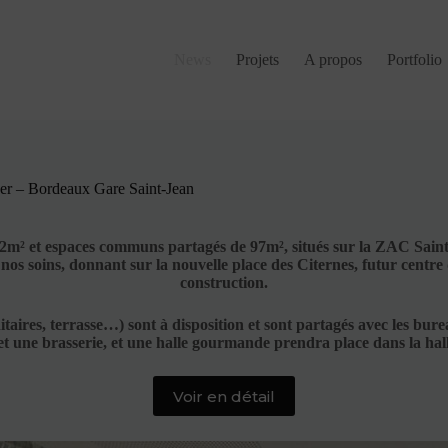
News
Projets
A propos
Portfolio
er – Bordeaux Gare Saint-Jean
² et espaces communs partagés de 97m², situés sur la ZAC Saint-
nos soins, donnant sur la nouvelle place des Citernes, futur centr
construction.
nitaires, terrasse…) sont à disposition et sont partagés avec les b
 une brasserie, et une halle gourmande prendra place dans la halle 
Voir en détail