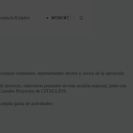
ontacto/Empleo
FR
EN
PT
ES
 consejo ciudadano, representantes electos y socios de la operación.
e proyecto, estuvieron presentes en esta ocasión especial, junto con
e Grandes Proyectos de CITALLIOS.
a amplia gama de actividades: