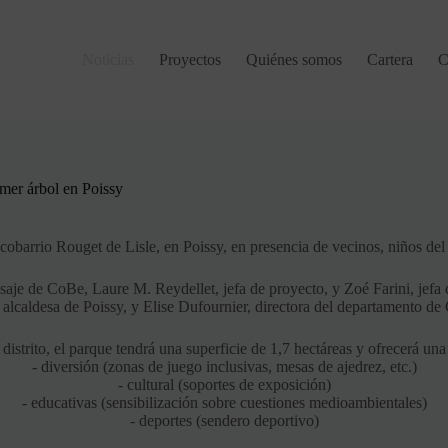
Noticias
Proyectos
Quiénes somos
Cartera
C
imer árbol en Poissy
cobarrio Rouget de Lisle, en Poissy, en presencia de vecinos, niños del
je de CoBe, Laure M. Reydellet, jefa de proyecto, y Zoé Farini, jefa d
desa de Poissy, y Elise Dufournier, directora del departamento d
distrito, el parque tendrá una superficie de 1,7 hectáreas y ofrecerá un
- diversión (zonas de juego inclusivas, mesas de ajedrez, etc.)
- cultural (soportes de exposición)
- educativas (sensibilización sobre cuestiones medioambientales)
- deportes (sendero deportivo)