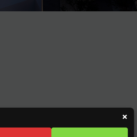
DA
24