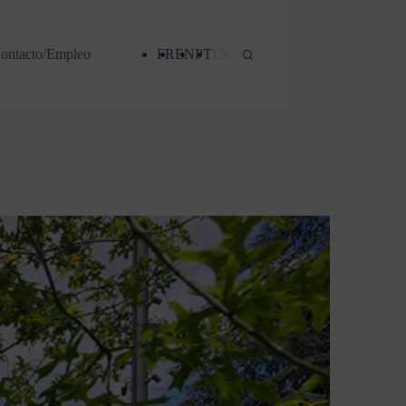
ontacto/Empleo
FR
EN
PT
ES