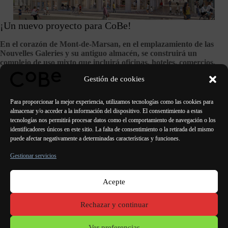
¡Un nuevo proyecto para CoBe!
En el corazón de Mont-de-Marsan, en el emplazamiento de las
Nouvelles Galeries y su antiguo almacén, se construirá un
complejo de uso mixto que incluirá oficinas, hoteles, comercios,
empresas y alojamientos para estudiantes.
Gestión de cookies
VER EL PROYECTO
Para proporcionar la mejor experiencia, utilizamos tecnologías como las cookies para
almacenar y/o acceder a la información del dispositivo. El consentimiento a estas
tecnologías nos permitirá procesar datos como el comportamiento de navegación o los
identificadores únicos en este sitio. La falta de consentimiento o la retirada del mismo
puede afectar negativamente a determinadas características y funciones.
ANTERIOR
SIGUIENTE
Gestionar servicios
Acepte
París Burdeos
Lorient
Oporto Lisboa Valencia
Rechazar y continuar
Menciones
legales
Ver preferencias