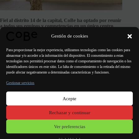
Fiel al distrito 14 de la capital, CoBe ha optado por reunir
a todos sus equipos y competencias en un único centro
creativo.
Gestión de cookies
VER EL PROYECTO
Para proporcionar la mejor experiencia, utilizamos tecnologías como las cookies para
almacenar y/o acceder a la información del dispositivo. El consentimiento a estas
tecnologías nos permitirá procesar datos como el comportamiento de navegación o los
identificadores únicos en este sitio. La falta de consentimiento o la retirada del mismo
puede afectar negativamente a determinadas características y funciones.
ANTERIOR
SIGUIENTE
Gestionar servicios
Acepte
París Burdeos
Lorient
Oporto Lisboa Valencia
Rechazar y continuar
Menciones
legales
Ver preferencias