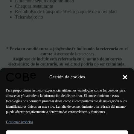
Duración: según disponibilidad
Cheques restaurante
Reembolso de transporte 50% o paquete de movilidad
Teletrabajo: no
* Envía tu candidatura a job@cobe.fr indicando la referencia en el
asunto
Asistente de licitaciones
Asegúrese de incluir esta referencia en el asunto de su correo
electrónico; de lo contrario, su solicitud podría no ser tramitada.
Gestión de cookies
Aplicar | job@cobe.fr
Para proporcionar la mejor experiencia, utilizamos tecnologías como las cookies para
almacenar y/o acceder a la información del dispositivo. El consentimiento a estas
tecnologías nos permitirá procesar datos como el comportamiento de navegación o los
identificadores únicos en este sitio. La falta de consentimiento o la retirada del mismo
puede afectar negativamente a determinadas características y funciones.
ANTERIOR
Gestionar servicios