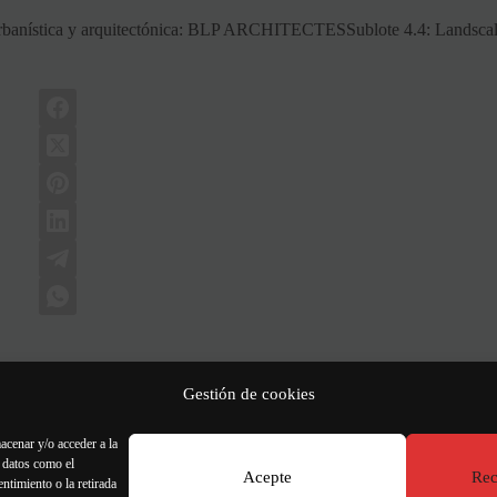
urbanística y arquitectónica: BLP ARCHITECTESSublote 4.4: Lan
Gestión de cookies
SIGUIENTE
ENTRA
Rue de Ridder en la pren
acenar y/o acceder a la
r datos como el
Acepte
Rec
ntimiento o la retirada