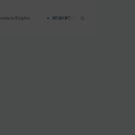
ontacto/Empleo
FR
EN
PT
ES