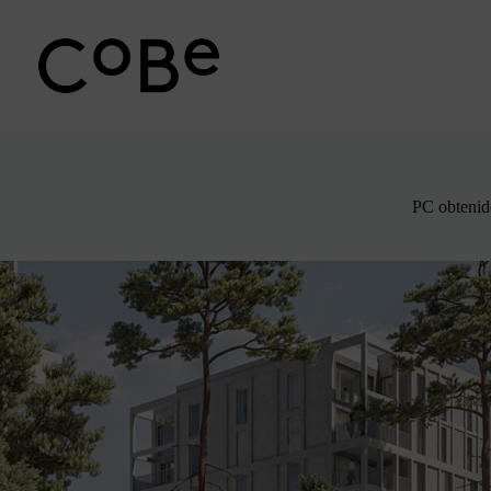
Ir
al
contenido
PC obtenid