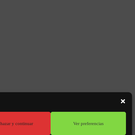
SIGUIENTE
PORTFOLIO
Viasilva - Cesson-Sévigné (35)
hazar y continuar
Ver preferencias