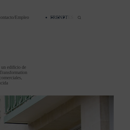
ontacto/Empleo
FR
EN
PT
ES
un edificio de
 Transformation
comerciales,
ucida