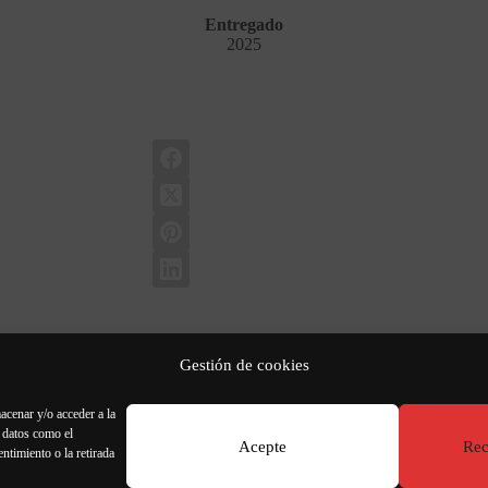
Entregado
2025
Gestión de cookies
acenar y/o acceder a la
r datos como el
Acepte
Rec
ntimiento o la retirada