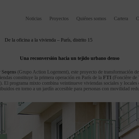
Noticias
Proyectos
Quiénes somos
Cartera
C
De la oficina a la vivienda – París, distrito 15
Una reconversión hacia un tejido urbano denso
r
Seqens
(Grupo Action Logement), este proyecto de transformación de 
viendas constituye la primera operación en París de la
FTI
(Foncière de
). El programa mixto combina veintinueve viviendas sociales y locales 
ribuidos en torno a un jardín accesible para personas con movilidad red