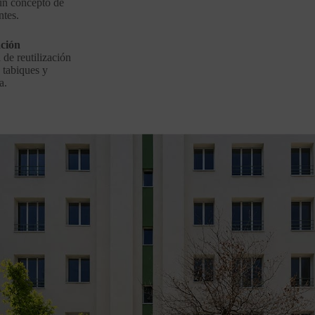
 un concepto de
ntes.
ación
 de reutilización
 tabiques y
a.