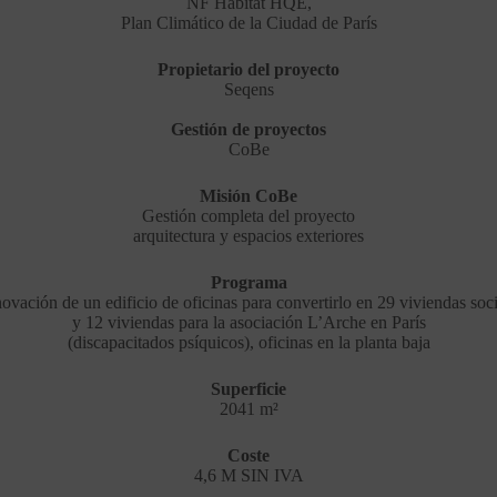
NF Hábitat HQE,
Plan Climático de la Ciudad de París
Propietario del proyecto
Seqens
Gestión de proyectos
CoBe
Misión CoBe
Gestión completa del proyecto
arquitectura y espacios exteriores
Programa
ovación de un edificio de oficinas para convertirlo en 29 viviendas soci
y 12 viviendas para la asociación L’Arche en París
(discapacitados psíquicos), oficinas en la planta baja
Superficie
2041 m²
Coste
4,6 M SIN IVA