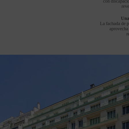
con discapacid
reve
Una 
La fachada de pi
aprovecha 
r