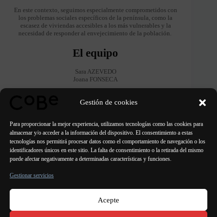
En este contexto, seguimos especialmente comprometidos con
los problemas sociales específicos de la península, como la
escasez de viviendas accesibles a los más vulnerables y la
necesidad de responder al envejecimiento de la población.
El equipo
Sara AZEVEDO
Joana FONSECA
Póngase en contacto con
Gestión de cookies
Av. da Liberdade, 9 - 7º (Avenida de la Libertad)
Para proporcionar la mejor experiencia, utilizamos tecnologías como las cookies para
1250-139 Lisboa, Portugal
almacenar y/o acceder a la información del dispositivo. El consentimiento a estas
Tel : +351 229 382 608
tecnologías nos permitirá procesar datos como el comportamiento de navegación o los
geral@cobe.pt
identificadores únicos en este sitio. La falta de consentimiento o la retirada del mismo
puede afectar negativamente a determinadas características y funciones.
Gestionar servicios
Acepte