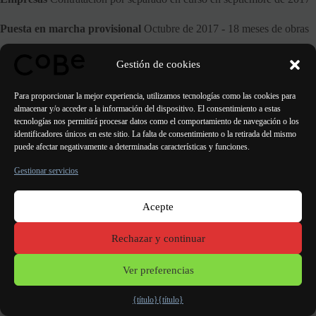
Puesta en marcha provisional
Octubre de 2017 - 18 meses de obras
Gestión de cookies
ANTERIOR
SIGUIENTE
Para proporcionar la mejor experiencia, utilizamos tecnologías como las cookies para
almacenar y/o acceder a la información del dispositivo. El consentimiento a estas
tecnologías nos permitirá procesar datos como el comportamiento de navegación o los
identificadores únicos en este sitio. La falta de consentimiento o la retirada del mismo
puede afectar negativamente a determinadas características y funciones.
Gestionar servicios
Acepte
París Burdeos
Lorient
Oporto Lisboa Valencia
Rechazar y continuar
Menciones
legales
Ver preferencias
{título}
{título}