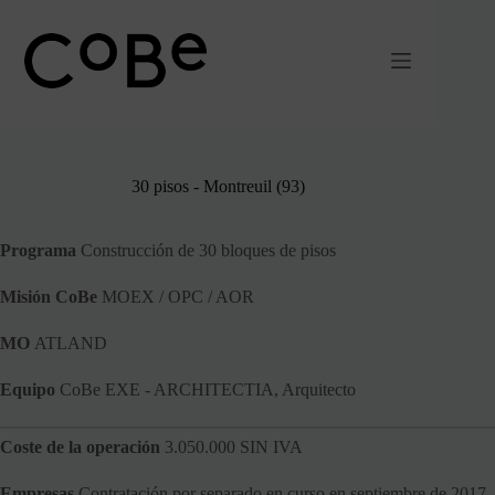
Ir
al
contenido
30 pisos - Montreuil (93)
Programa
Construcción de 30 bloques de pisos
Misión
CoBe
MOEX / OPC / AOR
MO
ATLAND
Equipo
CoBe EXE - ARCHITECTIA, Arquitecto
Coste de la operación
3.050.000 SIN IVA
Empresas
Contratación por separado en curso en septiembre de 2017